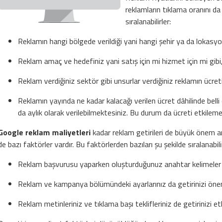
reklamların tıklama oranını da
sıralanabilirler:
Reklamın hangi bölgede verildiği yani hangi şehir ya da lokasy
Reklam amaç ve hedefiniz yani satış için mi hizmet için mi gibi
Reklam verdiğiniz sektör gibi unsurlar verdiğiniz reklamın ücre
Reklamın yayında ne kadar kalacağı verilen ücret dâhilinde belli 
da aylık olarak verilebilmektesiniz. Bu durum da ücreti etkileme
Google reklam maliyetleri
kadar reklam getirileri de büyük önem ar
de bazı faktörler vardır. Bu faktörlerden bazıları şu şekilde sıralanabili
Reklam başvurusu yaparken oluşturduğunuz anahtar kelimeler g
Reklam ve kampanya bölümündeki ayarlarınız da getirinizi önem
Reklam metinleriniz ve tıklama başı teklifleriniz de getirinizi et