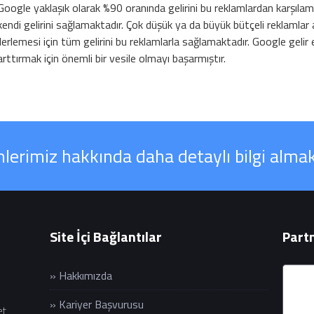
Google yaklaşık olarak %90 oranında gelirini bu reklamlardan karşılama
kendi gelirini sağlamaktadır. Çok düşük ya da büyük bütçeli reklaml
ilerlemesi için tüm gelirini bu reklamlarla sağlamaktadır. Google gelir el
arttırmak için önemli bir vesile olmayı başarmıştır.
erimiz hakkında daha detaylı bilgi almak
Site İçi Bağlantılar
Partn
» Hakkımızda
» Kariyer Başvurusu
et