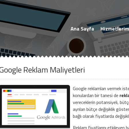
Müşteri Paneli
Ana Sayfa
Hizmetlerim
Google Reklam Maliyetleri
Beni Hatırla
Şifremi Unuttum!
Google reklamları vermek istey
Giriş Yap
konulardan bir tanesi de
rekl
vereceklerin potansiyeli, bütç
ayrılan bütçe değişiklik göster
Henüz Hesabınız Yok mu?
bağlı olarak fiyatlarda değişik
Hemen Hesap Oluştur!
Reklam fiyatlarını etkileyen b