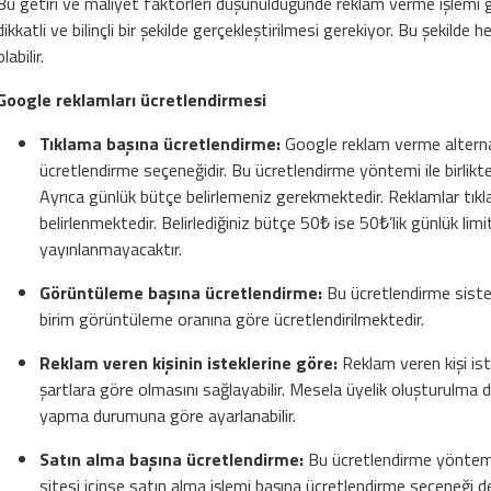
Bu getiri ve maliyet faktörleri düşünüldüğünde reklam verme işlemi g
dikkatli ve bilinçli bir şekilde gerçekleştirilmesi gerekiyor. Bu şekil
olabilir.
Google reklamları ücretlendirmesi
Tıklama başına ücretlendirme:
Google reklam verme alternat
ücretlendirme seçeneğidir. Bu ücretlendirme yöntemi ile birlikt
Ayrıca günlük bütçe belirlemeniz gerekmektedir. Reklamlar tı
belirlenmektedir. Belirlediğiniz bütçe 50₺ ise 50₺’lik günlük lim
yayınlanmayacaktır.
Görüntüleme başına ücretlendirme:
Bu ücretlendirme sist
birim görüntüleme oranına göre ücretlendirilmektedir.
Reklam veren kişinin isteklerine göre:
Reklam veren kişi ist
şartlara göre olmasını sağlayabilir. Mesela üyelik oluşturul
yapma durumuna göre ayarlanabilir.
Satın alma başına ücretlendirme:
Bu ücretlendirme yöntemin
sitesi içinse satın alma işlemi başına ücretlendirme seçeneği de 