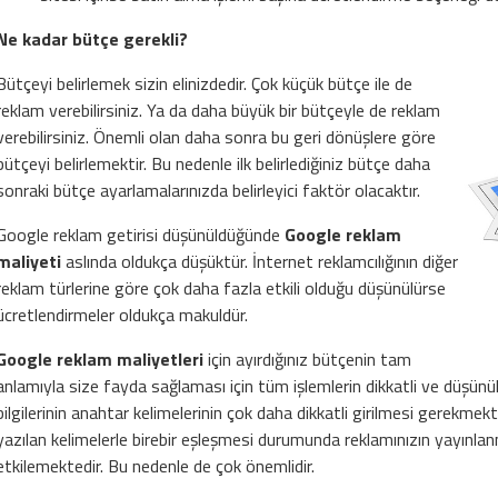
Ne kadar bütçe gerekli?
Bütçeyi belirlemek sizin elinizdedir. Çok küçük bütçe ile de
reklam verebilirsiniz. Ya da daha büyük bir bütçeyle de reklam
verebilirsiniz. Önemli olan daha sonra bu geri dönüşlere göre
bütçeyi belirlemektir. Bu nedenle ilk belirlediğiniz bütçe daha
sonraki bütçe ayarlamalarınızda belirleyici faktör olacaktır.
Google reklam getirisi düşünüldüğünde
Google reklam
maliyeti
aslında oldukça düşüktür. İnternet reklamcılığının diğer
reklam türlerine göre çok daha fazla etkili olduğu düşünülürse
ücretlendirmeler oldukça makuldür.
Google reklam maliyetleri
için ayırdığınız bütçenin tam
anlamıyla size fayda sağlaması için tüm işlemlerin dikkatli ve düşünül
bilgilerinin anahtar kelimelerinin çok daha dikkatli girilmesi gerek
yazılan kelimelerle birebir eşleşmesi durumunda reklamınızın yayınla
etkilemektedir. Bu nedenle de çok önemlidir.