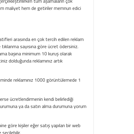
erçekleştirilirken tüm aşamaların çok
de hem maliyet hem de getiriler memnun edici
ifleri arasında en çok tercih edilen reklam
e tıklanma sayısına göre ücret ödersiniz.
klama başına minimum 10 kuruş olarak
itiniz dolduğunda reklamınız artık
eminde reklamınız 1000 görüntülemede 1
erse ücretlendirmenin kendi belirlediği
ma durumuna ya da satın alma durumuna yorum
e göre kişiler eğer satış yapılan bir web
seçilebilir.