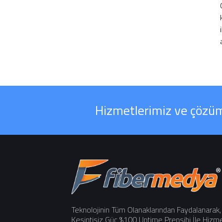
Hizmetlerimiz ve çözüml
Teknolojinin Tüm Olanaklarından Faydalanarak,
Kesintisiz Güç %100 Uptime Prensibi İle Hizm