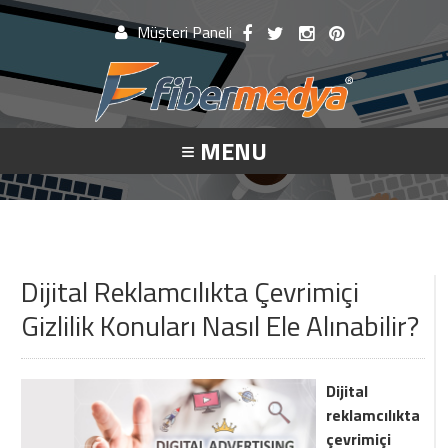
Müşteri Paneli
Müşteri Paneli
≡ MENU
Beni Hatırla
Şifremi Unuttum!
Giriş Yap
Dijital Reklamcılıkta Çevrimiçi
Gizlilik Konuları Nasıl Ele Alınabilir?
Henüz Hesabınız Yok mu?
Hemen Hesap Oluştur!
Dijital
reklamcılıkta
çevrimiçi